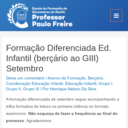
Ir
para
o
Main
conteúdo
Men
Formação Diferenciada Ed.
Infantil (berçário ao GIII)
Setembro
Deixe um comentário
/
Acervo de Formação
,
Berçário
,
Coordenação Educação Infantil
,
Educação Infantil
,
Grupo I
,
Grupo II
,
Grupo III
/ Por
Henrique Nelson Da Silva
A formação diferenciada de setembro segue acompanhando a
trilha formativa de leitura na primeira infância no formato
assíncrono.
Não esqueça de fazer a frequência ao final do
processo
. Agradecemos