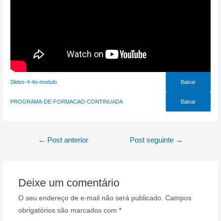
Slides-4-4o-modulo
Baixar
PROGRAMA-DE-FORMACAO-CONTINUADA
Baixar
Navegação
←
Post anterior
Post seguinte
→
de
Post
Deixe um comentário
O seu endereço de e-mail não será publicado.
Campos
obrigatórios são marcados com
*