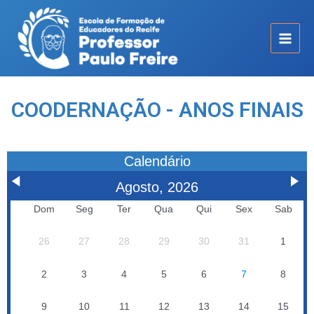
COODERNAÇÃO - ANOS FINAIS
Calendário
Agosto, 2026
Dom
Seg
Ter
Qua
Qui
Sex
Sab
26
27
28
29
30
31
1
2
3
4
5
6
7
8
9
10
11
12
13
14
15