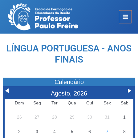
LÍNGUA PORTUGUESA - ANOS
FINAIS
Calendário
Agosto, 2026
Dom
Seg
Ter
Qua
Qui
Sex
Sab
26
27
28
29
30
31
1
2
3
4
5
6
7
8