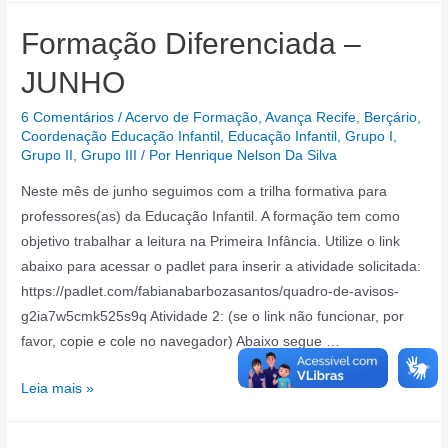
Formação Diferenciada –
JUNHO
6 Comentários
/
Acervo de Formação
,
Avança Recife
,
Berçário
,
Coordenação Educação Infantil
,
Educação Infantil
,
Grupo I
,
Grupo II
,
Grupo III
/ Por
Henrique Nelson Da Silva
Neste mês de junho seguimos com a trilha formativa para
professores(as) da Educação Infantil. A formação tem como
objetivo trabalhar a leitura na Primeira Infância. Utilize o link
abaixo para acessar o padlet para inserir a atividade solicitada:
https://padlet.com/fabianabarbozasantos/quadro-de-avisos-
g2ia7w5cmk525s9q Atividade 2: (se o link não funcionar, por
favor, copie e cole no navegador) Abaixo segue …
Formação
Leia mais »
Diferenciada
–