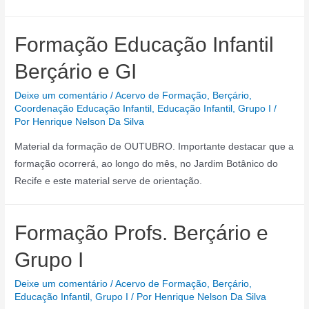
Diferenciada
–
Formação Educação Infantil
Educação
Infantil
Berçário e GI
(Profs.
do
Deixe um comentário
/
Acervo de Formação
,
Berçário
,
Coordenação Educação Infantil
,
Educação Infantil
,
Grupo I
/
berçário,grupos
Por
Henrique Nelson Da Silva
I,
Material da formação de OUTUBRO. Importante destacar que a
II
formação ocorrerá, ao longo do mês, no Jardim Botânico do
e
Recife e este material serve de orientação.
III,
Avança
Recife)
Formação Profs. Berçário e
Grupo I
Deixe um comentário
/
Acervo de Formação
,
Berçário
,
Educação Infantil
,
Grupo I
/ Por
Henrique Nelson Da Silva