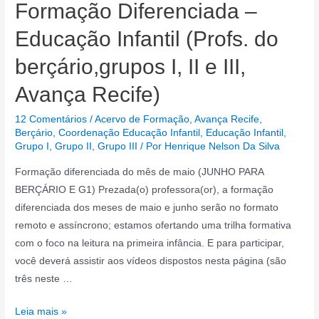
Formação Diferenciada –
JUNHO
Educação Infantil (Profs. do
berçário,grupos I, II e III,
Avança Recife)
12 Comentários
/
Acervo de Formação
,
Avança Recife
,
Berçário
,
Coordenação Educação Infantil
,
Educação Infantil
,
Grupo I
,
Grupo II
,
Grupo III
/ Por
Henrique Nelson Da Silva
Formação diferenciada do mês de maio (JUNHO PARA
BERÇÁRIO E G1) Prezada(o) professora(or), a formação
diferenciada dos meses de maio e junho serão no formato
remoto e assíncrono; estamos ofertando uma trilha formativa
com o foco na leitura na primeira infância. E para participar,
você deverá assistir aos vídeos dispostos nesta página (são
três neste …
Formação
Leia mais »