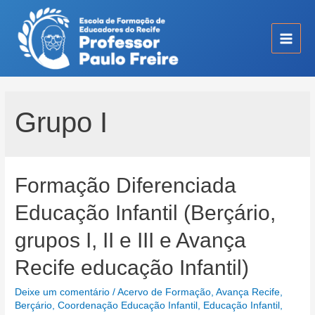
Ir
para
o
Main
conteúdo
Men
Grupo I
Formação Diferenciada
Educação Infantil (Berçário,
grupos I, II e III e Avança
Recife educação Infantil)
Deixe um comentário
/
Acervo de Formação
,
Avança Recife
,
Berçário
,
Coordenação Educação Infantil
,
Educação Infantil
,