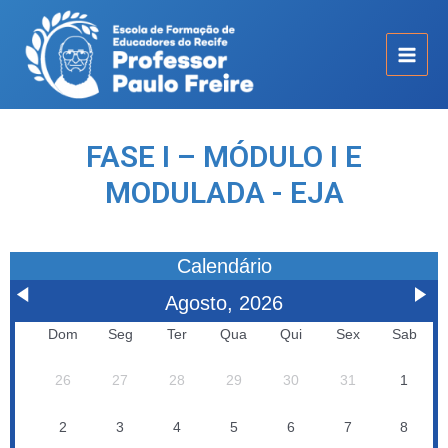
FASE I – MÓDULO I E
MODULADA - EJA
Calendário
Agosto, 2026
Dom
Seg
Ter
Qua
Qui
Sex
Sab
26
27
28
29
30
31
1
2
3
4
5
6
7
8