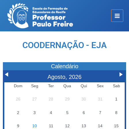
COODERNAÇÃO - EJA
Calendário
Agosto, 2026
Dom
Seg
Ter
Qua
Qui
Sex
Sab
26
27
28
29
30
31
1
2
3
4
5
6
7
8
9
10
11
12
13
14
15