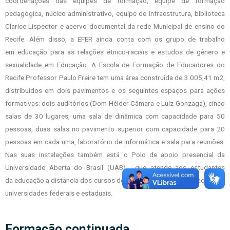
coordenações das equipes de
formação, equipe de formação
pedagógica, núcleo administrativo, equipe de
infraestrutura, biblioteca
Clarice Lispector e acervo documental da rede Municipal de
ensino do
Recife. Além disso, a EFER ainda conta com os grupo de trabalho
em
educação para as relações étnico-raciais e estudos de gênero e
sexualidade em
Educação. A Escola de Formação de Educadores do
Recife Professor Paulo Freire tem
uma área construída de 3.005,41 m2,
distribuídos em dois pavimentos e os seguintes
espaços para ações
formativas: dois auditórios (Dom Hélder Câmara e Luiz Gonzaga),
cinco
salas de 30 lugares, uma sala de dinâmica com capacidade para 50
pessoas, duas
salas no pavimento superior com capacidade para 20
pessoas em cada uma, laboratório
de informática e sala para reuniões.
Nas suas instalações também está o Polo de apoio
presencial da
Universidade Aberta do Brasil (UAB) , que atende aos estudantes
da
educação a distância dos cursos de graduação e pós-graduação das
universidades
federais e estaduais.
Formação continuada