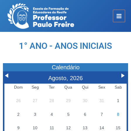
1° ANO - ANOS INICIAIS
Calendário
Agosto, 2026
Dom
Seg
Ter
Qua
Qui
Sex
Sab
26
27
28
29
30
31
1
2
3
4
5
6
7
8
9
10
11
12
13
14
15