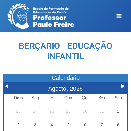
BERÇARIO - EDUCAÇÃO
INFANTIL
Calendário
Agosto, 2026
Dom
Seg
Ter
Qua
Qui
Sex
Sab
26
27
28
29
30
31
1
2
3
4
5
6
7
8