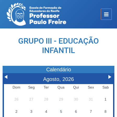
GRUPO III - EDUCAÇÃO
INFANTIL
Calendário
Agosto, 2026
Dom
Seg
Ter
Qua
Qui
Sex
Sab
26
27
28
29
30
31
1
2
3
4
5
6
7
8