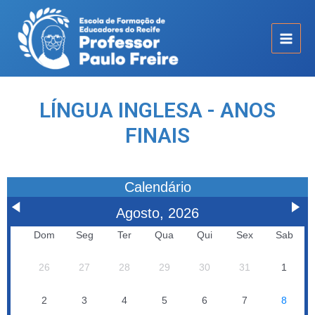
LÍNGUA INGLESA - ANOS
FINAIS
Calendário
Agosto, 2026
Dom
Seg
Ter
Qua
Qui
Sex
Sab
26
27
28
29
30
31
1
2
3
4
5
6
7
8