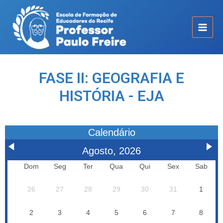
FASE II: GEOGRAFIA E
HISTÓRIA - EJA
Calendário
Agosto, 2026
Dom
Seg
Ter
Qua
Qui
Sex
Sab
26
27
28
29
30
31
1
2
3
4
5
6
7
8