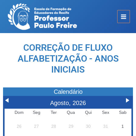
CORREÇÃO DE FLUXO
ALFABETIZAÇÃO - ANOS
INICIAIS
Calendário
Agosto, 2026
Dom
Seg
Ter
Qua
Qui
Sex
Sab
26
27
28
29
30
31
1