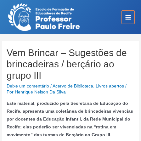
Ir
para
o
Main
conteúdo
Men
Vem Brincar – Sugestões de
brincadeiras / berçário ao
grupo III
Deixe um comentário
/
Acervo de Biblioteca
,
Livros abertos
/
Por
Henrique Nelson Da Silva
Este material, produzido pela Secretaria de Educação do
Recife, apresenta uma coletânea de brincadeiras vivencias
por docentes da Educação Infantil, da Rede Municipal do
Recife; elas poderão ser vivenciadas na “rotina em
movimento” das turmas de Berçário ao Grupo III.