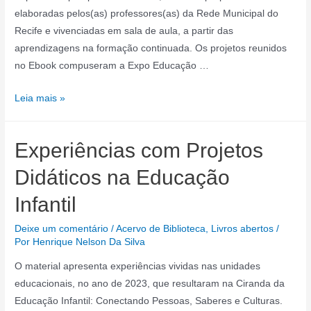
elaboradas pelos(as) professores(as) da Rede Municipal do
Recife e vivenciadas em sala de aula, a partir das
aprendizagens na formação continuada. Os projetos reunidos
no Ebook compuseram a Expo Educação …
Ebook
Leia mais »
de
Práticas
Experiências com Projetos
Pedagógicas
Inspiradoras
Didáticos na Educação
Infantil
Deixe um comentário
/
Acervo de Biblioteca
,
Livros abertos
/
Por
Henrique Nelson Da Silva
O material apresenta experiências vividas nas unidades
educacionais, no ano de 2023, que resultaram na Ciranda da
Educação Infantil: Conectando Pessoas, Saberes e Culturas.