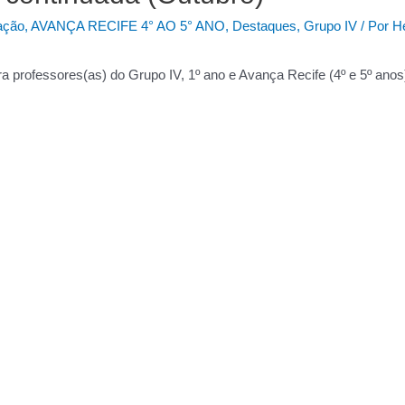
ação
,
AVANÇA RECIFE 4° AO 5° ANO
,
Destaques
,
Grupo IV
/ Por
H
a professores(as) do Grupo IV, 1º ano e Avança Recife (4º e 5º anos