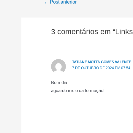
Navegação
←
Post anterior
de
Post
3 comentários em “Links
TATIANE MOTTA GOMES VALENTE
7 DE OUTUBRO DE 2024 EM 07:54
Bom dia
aguardo inicio da formação!