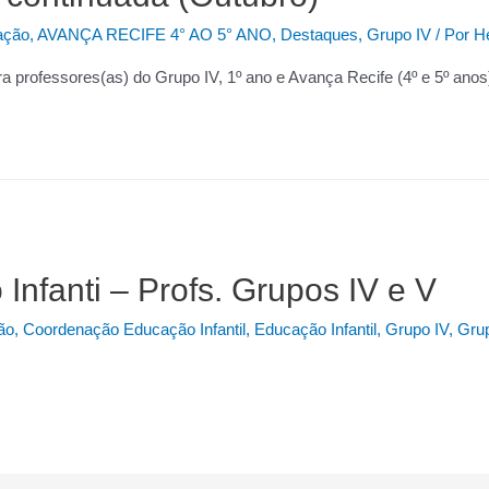
ação
,
AVANÇA RECIFE 4° AO 5° ANO
,
Destaques
,
Grupo IV
/ Por
H
a professores(as) do Grupo IV, 1º ano e Avança Recife (4º e 5º anos
nfanti – Profs. Grupos IV e V
ão
,
Coordenação Educação Infantil
,
Educação Infantil
,
Grupo IV
,
Gru