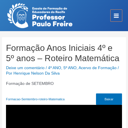
Ir
para
o
Main
conteúdo
Men
Formação Anos Iniciais 4º e
5º anos – Roteiro Matemática
Deixe um comentário
/
4º ANO
,
5º ANO
,
Acervo de Formação
/
Por
Henrique Nelson Da Silva
Formação de SETEMBRO
Formacao-Semtembro-roteiro-Matematica
Baixar