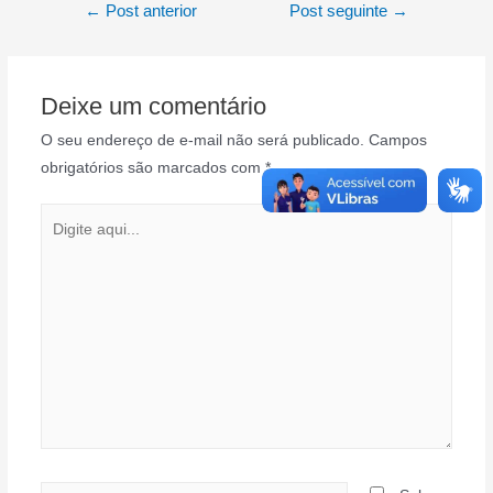
Navegação
←
Post anterior
Post seguinte
→
FASE
I
de
I
Post
Deixe um comentário
O seu endereço de e-mail não será publicado.
Campos
obrigatórios são marcados com
*
Digite
aqui...