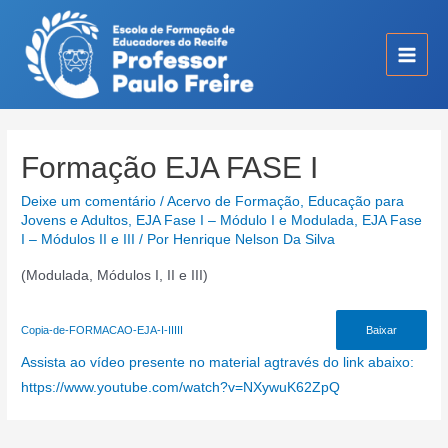
Ir
para
o
Main
conteúdo
Men
Formação EJA FASE I
Deixe um comentário
/
Acervo de Formação
,
Educação para
Jovens e Adultos
,
EJA Fase I – Módulo I e Modulada
,
EJA Fase
I – Módulos II e III
/ Por
Henrique Nelson Da Silva
(Modulada, Módulos I, II e III)
Copia-de-FORMACAO-EJA-I-IIIII
Baixar
:
Assista ao vídeo presente no material agtravés do link abaixo:
:
Form
https://www.youtube.com/watch?v=NXywuK62ZpQ
Formação
EJA
EJA
FAS