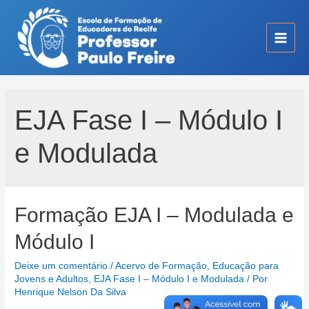
Ir
para
o
Main
conteúdo
Men
EJA Fase I – Módulo I
e Modulada
Formação EJA I – Modulada e
Módulo I
Deixe um comentário
/
Acervo de Formação
,
Educação para
Jovens e Adultos
,
EJA Fase I – Módulo I e Modulada
/ Por
Henrique Nelson Da Silva