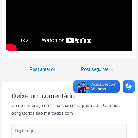
Navegação
←
Post anterior
Post seguinte
→
de
Post
Deixe um comentário
O seu endereço de e-mail não será publicado.
Campos
obrigatórios são marcados com
*
Digite
aqui...