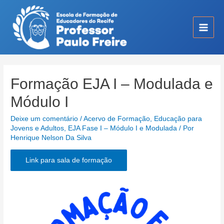
Ir
para
o
Main
conteúdo
Men
Formação EJA I – Modulada e
Módulo I
Deixe um comentário
/
Acervo de Formação
,
Educação para
Jovens e Adultos
,
EJA Fase I – Módulo I e Modulada
/ Por
Henrique Nelson Da Silva
Link para sala de formação