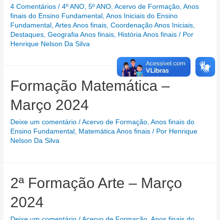
4 Comentários
/
4º ANO
,
5º ANO
,
Acervo de Formação
,
Anos
finais do Ensino Fundamental
,
Anos Iniciais do Ensino
Fundamental
,
Artes Anos finais
,
Coordenação Anos Iniciais
,
Destaques
,
Geografia Anos finais
,
História Anos finais
/ Por
Henrique Nelson Da Silva
Formação Matemática –
Março 2024
Deixe um comentário
/
Acervo de Formação
,
Anos finais do
Ensino Fundamental
,
Matemática Anos finais
/ Por
Henrique
Nelson Da Silva
2ª Formação Arte – Março
2024
Deixe um comentário
/
Acervo de Formação
,
Anos finais do