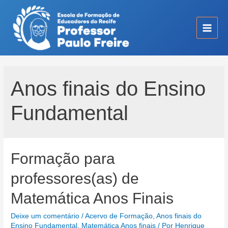
Ir
para
o
Main
conteúdo
Men
Anos finais do Ensino
Fundamental
Formação para
professores(as) de
Matemática Anos Finais
Deixe um comentário
/
Acervo de Formação
,
Anos finais do
Ensino Fundamental
,
Matemática Anos finais
/ Por
Henrique