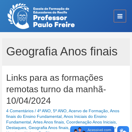
Ir
para
o
Main
conteúdo
Men
Geografia Anos finais
Links para as formações
remotas turno da manhã-
10/04/2024
4 Comentários
/
4º ANO
,
5º ANO
,
Acervo de Formação
,
Anos
finais do Ensino Fundamental
,
Anos Iniciais do Ensino
Fundamental
,
Artes Anos finais
,
Coordenação Anos Iniciais
,
Destaques
,
Geografia Anos finais
,
História Anos finais
/ Por