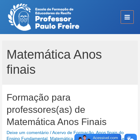
Ir
para
o
Main
conteúdo
Men
Matemática Anos
finais
Formação para
professores(as) de
Matemática Anos Finais
Deixe um comentário
/
Acervo de Formação
,
Anos finais do
Ensino Fundamental
,
Matemática Anos finais
/ Por
Henrique