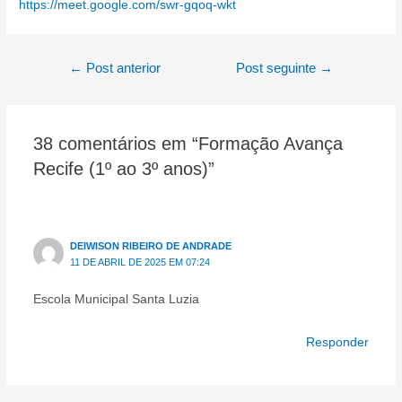
:
https://meet.google.com/swr-gqoq-wkt
anos)
Formação
Avança
Navegação
←
Post anterior
Post seguinte
→
Recife
de
(1º
Post
ao
3º
38 comentários em “Formação Avança
anos)
Recife (1º ao 3º anos)”
DEIWISON RIBEIRO DE ANDRADE
11 DE ABRIL DE 2025 EM 07:24
Escola Municipal Santa Luzia
Responder