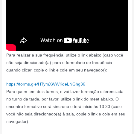
Para realizar a sua frequência, utilize o link abaixo (caso você
não seja direcionado(a) para o formulário de frequência
quando clicar, copie o link e cole em seu navegador):
:
https://forms.gle/HTymXWWKqeLNGhg36
Formação
Para quem tem dois turnos, e vai fazer formação diferenciada
Avança
no turno da tarde, por favor, utilize o link do meet abaixo. O
Recife
encontro formativo será síncrono e terá início às 13:30 (caso
(1º
você não seja direcionado(a) à sala, copie o link e cole em seu
ao
navegador):
3º