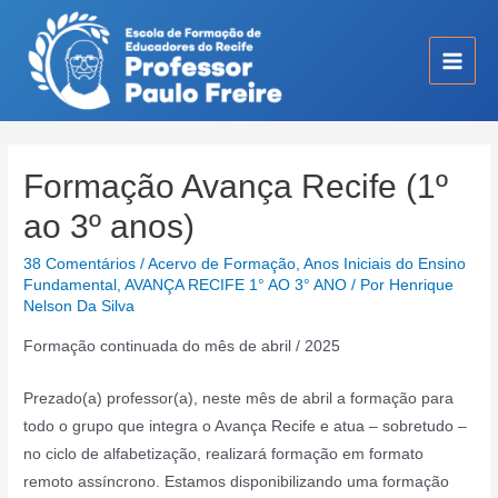
Ir
para
o
Main
conteúdo
Men
Formação Avança Recife (1º
ao 3º anos)
38 Comentários
/
Acervo de Formação
,
Anos Iniciais do Ensino
Fundamental
,
AVANÇA RECIFE 1° AO 3° ANO
/ Por
Henrique
Nelson Da Silva
Formação continuada do mês de abril / 2025
Prezado(a) professor(a), neste mês de abril a formação para
todo o grupo que integra o Avança Recife e atua – sobretudo –
no ciclo de alfabetização, realizará formação em formato
remoto assíncrono. Estamos disponibilizando uma formação