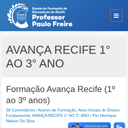
Ir
para
o
Main
conteúdo
Men
AVANÇA RECIFE 1°
AO 3° ANO
Formação Avança Recife (1º
ao 3º anos)
38 Comentários
/
Acervo de Formação
,
Anos Iniciais do Ensino
Fundamental
,
AVANÇA RECIFE 1° AO 3° ANO
/ Por
Henrique
Nelson Da Silva