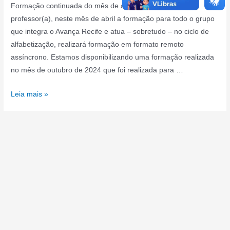
Formação continuada do mês de abril / 2025 Prezado(a)
professor(a), neste mês de abril a formação para todo o grupo
que integra o Avança Recife e atua – sobretudo – no ciclo de
alfabetização, realizará formação em formato remoto
assíncrono. Estamos disponibilizando uma formação realizada
no mês de outubro de 2024 que foi realizada para …
Formação
Leia mais »
Avança
Recife
(1º
ao
3º
anos)