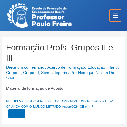
Ir
para
o
Main
conteúdo
Men
Formação Profs. Grupos II e
III
Deixe um comentário
/
Acervo de Formação
,
Educação Infantil
,
Grupo II
,
Grupo III
,
Sem categoria
/ Por
Henrique Nelson Da
Silva
Material de formação de Agosto
MULTIPLAS-LINGUAGENS-E-AS-DIVERSAS-MANEIRAS-DE-CONVIVIO-DA-
CRIANCA-COM-O-MUNDO-LETRADO-Agosto2024-GII-e-III-7