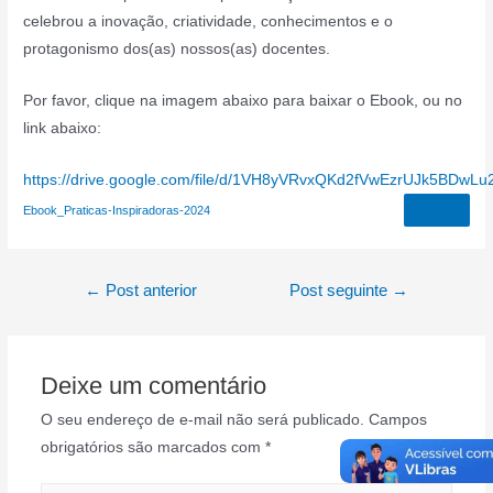
celebrou a inovação, criatividade, conhecimentos e o
protagonismo dos(as) nossos(as) docentes.
Por favor, clique na imagem abaixo para baixar o Ebook, ou no
link abaixo:
https://drive.google.com/file/d/1VH8yVRvxQKd2fVwEzrUJk5BDwLu
Ebook_Praticas-Inspiradoras-2024
Navegação
←
Post anterior
Post seguinte
→
de
Post
Deixe um comentário
O seu endereço de e-mail não será publicado.
Campos
obrigatórios são marcados com
*