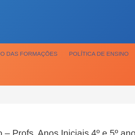
O DAS FORMAÇÕES
POLÍTICA DE ENSINO
 – Profs. Anos Iniciais 4º e 5º an