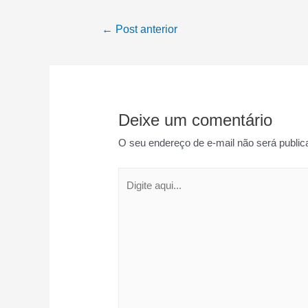
Navegação
←
Post anterior
de
Post
Deixe um comentário
O seu endereço de e-mail não será public
Digite
aqui...