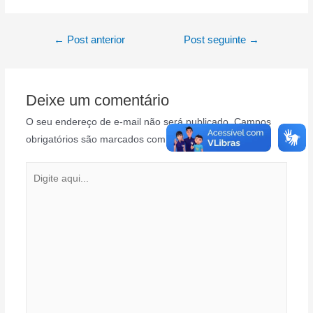
Navegação
←
Post anterior
Post seguinte
→
de
Post
Deixe um comentário
O seu endereço de e-mail não será publicado.
Campos
obrigatórios são marcados com
*
Digite
aqui...