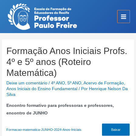
Ir
para
o
Main
conteúdo
Men
Formação Anos Iniciais Profs.
4º e 5º anos (Roteiro
Matemática)
Deixe um comentário
/
4º ANO
,
5º ANO
,
Acervo de Formação
,
Anos Iniciais do Ensino Fundamental
/ Por
Henrique Nelson Da
Silva
Encontro formativo para professoras e professores,
encontro de JUNHO
Formacao-matematica-JUNHO-2024-Anos-Iniciais
Baixar