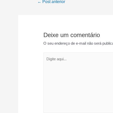
Navegação
←
Post anterior
de
Post
Deixe um comentário
O seu endereço de e-mail não será public
Digite
aqui...