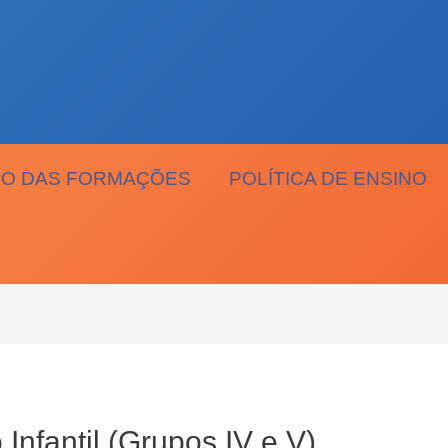
O DAS FORMAÇÕES
POLÍTICA DE ENSINO
nfantil (Grupos IV e V)