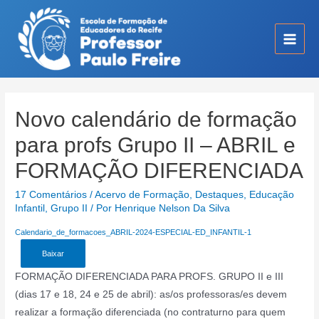
Ir
para
o
Main
conteúdo
Men
Novo calendário de formação
para profs Grupo II – ABRIL e
FORMAÇÃO DIFERENCIADA
17 Comentários
/
Acervo de Formação
,
Destaques
,
Educação
Infantil
,
Grupo II
/ Por
Henrique Nelson Da Silva
Calendario_de_formacoes_ABRIL-2024-ESPECIAL-ED_INFANTIL-1
Baixar
FORMAÇÃO DIFERENCIADA PARA PROFS. GRUPO II e III
(dias 17 e 18, 24 e 25 de abril): as/os professoras/es devem
realizar a formação diferenciada (no contraturno para quem