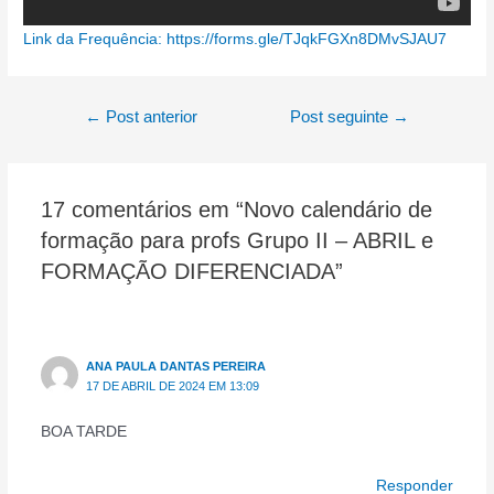
:
Link da Frequência: https://forms.gle/TJqkFGXn8DMvSJAU7
Novo
calend
Navegação
←
Post anterior
Post seguinte
→
de
de
forma
Post
para
profs
17 comentários em “Novo calendário de
Grupo
formação para profs Grupo II – ABRIL e
II
FORMAÇÃO DIFERENCIADA”
–
ABRIL
e
ANA PAULA DANTAS PEREIRA
FORM
17 DE ABRIL DE 2024 EM 13:09
DIFER
BOA TARDE
Responder