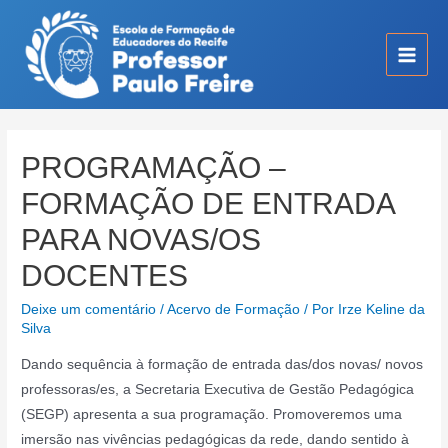
Ir
para
o
Main
conteúdo
Men
PROGRAMAÇÃO –
FORMAÇÃO DE ENTRADA
PARA NOVAS/OS
DOCENTES
Deixe um comentário
/
Acervo de Formação
/ Por
Irze Keline da
Silva
Dando sequência à formação de entrada das/dos novas/ novos
professoras/es, a Secretaria Executiva de Gestão Pedagógica
(SEGP) apresenta a sua programação. Promoveremos uma
imersão nas vivências pedagógicas da rede, dando sentido à