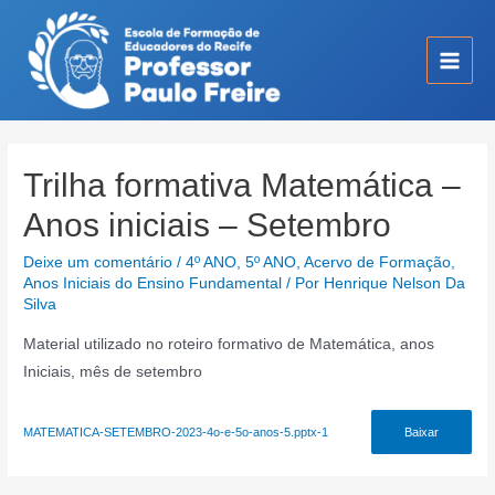
Ir
para
o
Main
conteúdo
Men
Trilha formativa Matemática –
Anos iniciais – Setembro
Deixe um comentário
/
4º ANO
,
5º ANO
,
Acervo de Formação
,
Anos Iniciais do Ensino Fundamental
/ Por
Henrique Nelson Da
Silva
Material utilizado no roteiro formativo de Matemática, anos
Iniciais, mês de setembro
MATEMATICA-SETEMBRO-2023-4o-e-5o-anos-5.pptx-1
Baixar