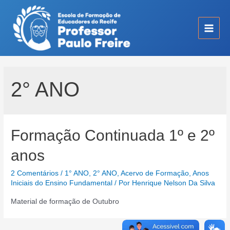
Ir
para
o
Main
conteúdo
Men
2° ANO
Formação Continuada 1º e 2º
anos
2 Comentários
/
1° ANO
,
2° ANO
,
Acervo de Formação
,
Anos
Iniciais do Ensino Fundamental
/ Por
Henrique Nelson Da Silva
Material de formação de Outubro