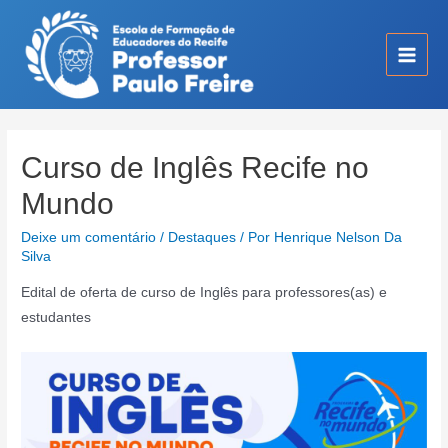
Ir
para
o
Main
conteúdo
Men
Curso de Inglês Recife no
Mundo
Deixe um comentário
/
Destaques
/ Por
Henrique Nelson Da
Silva
Edital de oferta de curso de Inglês para professores(as) e
estudantes