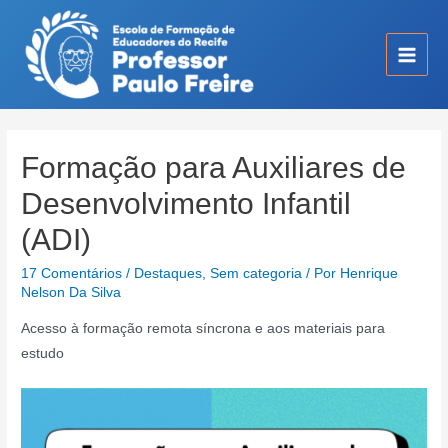
Ir
para
o
Main
conteúdo
Men
Formação para Auxiliares de
Desenvolvimento Infantil
(ADI)
17 Comentários
/
Destaques
,
Sem categoria
/ Por
Henrique
Nelson Da Silva
Acesso à formação remota síncrona e aos materiais para
estudo