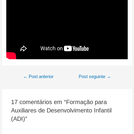
Navegação
←
Post anterior
Post seguinte
→
de
Post
17 comentários em “Formação para
Auxiliares de Desenvolvimento Infantil
(ADI)”