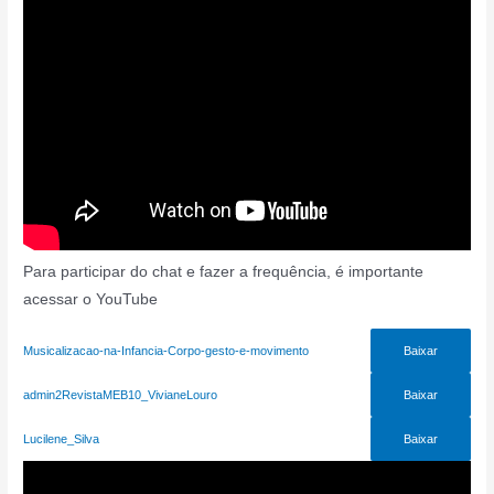
Para participar do chat e fazer a frequência, é importante
acessar o YouTube
Musicalizacao-na-Infancia-Corpo-gesto-e-movimento
Baixar
admin2RevistaMEB10_VivianeLouro
Baixar
Lucilene_Silva
Baixar