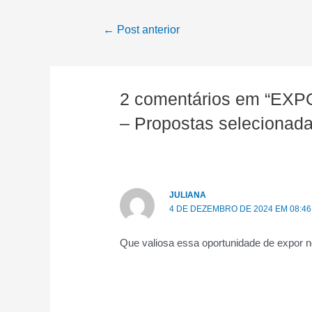
Navegação
←
Post anterior
de
Post
2 comentários em “
– Propostas selecionada
JULIANA
4 DE DEZEMBRO DE 2024 EM 08:46
Que valiosa essa oportunidade de expor n