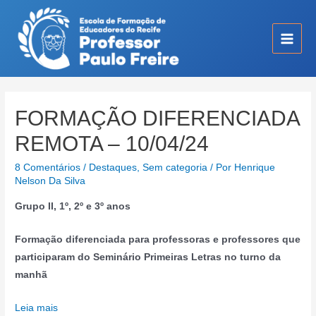
Ir
para
o
Main
conteúdo
Men
FORMAÇÃO DIFERENCIADA
REMOTA – 10/04/24
8 Comentários
/
Destaques
,
Sem categoria
/ Por
Henrique
Nelson Da Silva
Grupo II, 1º, 2º e 3º anos
Formação diferenciada para professoras e professores que
participaram do Seminário Primeiras Letras no turno da
manhã
:
Leia mais