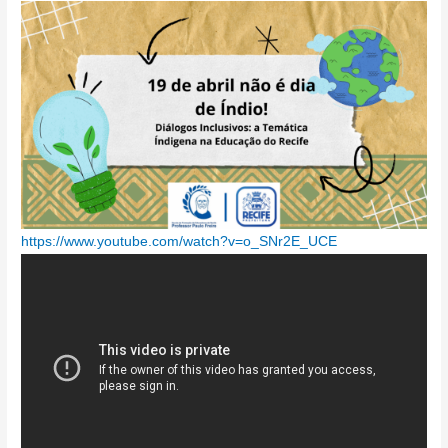
FORMAÇÃO
DIFERENCIADA
REMOTA
–
10/04/24
:
https://www.youtube.com/watch?v=o_SNr2E_UCE
FORMAÇÃO
DIFERENCIADA
REMOTA
–
10/04/24