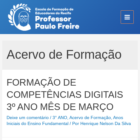
Ir
para
o
Main
conteúdo
Men
Acervo de Formação
FORMAÇÃO DE
COMPETÊNCIAS DIGITAIS
3º ANO MÊS DE MARÇO
Deixe um comentário
/
3° ANO
,
Acervo de Formação
,
Anos
Iniciais do Ensino Fundamental
/ Por
Henrique Nelson Da Silva