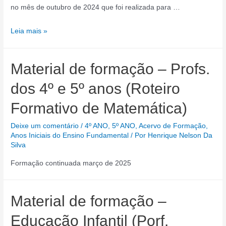
no mês de outubro de 2024 que foi realizada para …
Formação
Leia mais »
Avança
Recife
Material de formação – Profs.
(1º
ao
dos 4º e 5º anos (Roteiro
3º
Formativo de Matemática)
anos)
Deixe um comentário
/
4º ANO
,
5º ANO
,
Acervo de Formação
,
Anos Iniciais do Ensino Fundamental
/ Por
Henrique Nelson Da
Silva
Formação continuada março de 2025
Material de formação –
Educação Infantil (Porf.